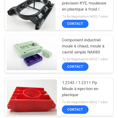
précision KYE, mouleuse
en plastique à froid /
10
chaud
To Be Negotiation MOQ:1 série
Formage par
CONTACT
insertion en
Component industriel
plastique
moule à chaud, moule à
cavité simple NAK80
To Be Negotiation MOQ:1 série
CONTACT
18
Produits
1.2343 / 1.2311 Pp
Moule à injection en
transparents
plastique
To Be Negotiation MOQ:1 série
CONTACT