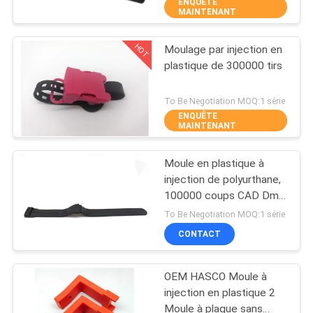
ENQUÊTE
MAINTENANT
CONTRÔLE
HOT
Moulage par injection en
DE
25
plastique de 300000 tirs
QUALITÉ
Mousse d'injection
To Be Negotiation MOQ:1 série
pour appareils
ENQUÊTE
CONTACTEZ-
MAINTENANT
électroménagers
NOUS
Moule en plastique à
injection de polyurthane,
NOUVELLES
100000 coups CAD Dme
12
Moule
To Be Negotiation MOQ:1 série
Moule à injection
DEMANDEZ
CONTACT
UNE
surmues
OEM HASCO Moule à
CITATION
injection en plastique 2
Moule à plaque sans