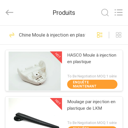
Mould
Techenology
Limited.
Produits
All
Rights
Reserved.
Developed
MAISON
by
52
ECER
Chine Moule à injection en plastique
Moule à injection en
PRODUITS
plastique
HOT
HASCO Moule à injection
en plastique
AU
SUJET
To Be Negotiation MOQ:1 série
ENQUÊTE
DE
MAINTENANT
40
NOUS
Moule électronique
HOT
Moulage par injection en
plastique de LKM
VISITE
d'injection
D'USINE
To Be Negotiation MOQ:1 série