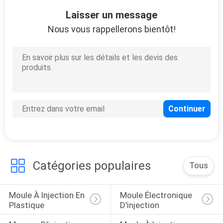
13
Laisser un message
Service de moulage
Nous vous rappellerons bientôt!
par injection de
précision
27
La lingotière de
moulage mécanique
Catégories populaires
Tous
sous pression
Moule À Injection En 
Moule Électronique 
Plastique
D'injection
17