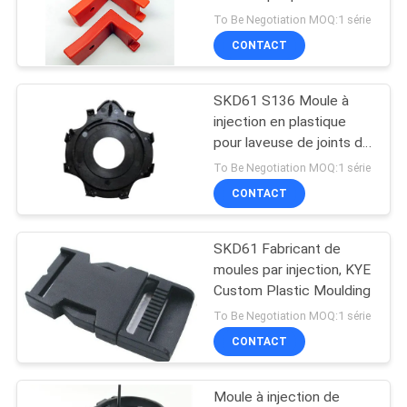
marquage
PLAN
To Be Negotiation MOQ:1 série
CONTACT
DU
19
SITE
Moulage par
SKD61 S136 Moule à
injection en plastique
injection médical
PRIVACY
pour laveuse de joints de
joints
POLICY
To Be Negotiation MOQ:1 série
CONTACT
SKD61 Fabricant de
18
moules par injection, KYE
Moulage par
Custom Plastic Moulding
To Be Negotiation MOQ:1 série
injection des
CONTACT
véhicules à moteur
Moule à injection de