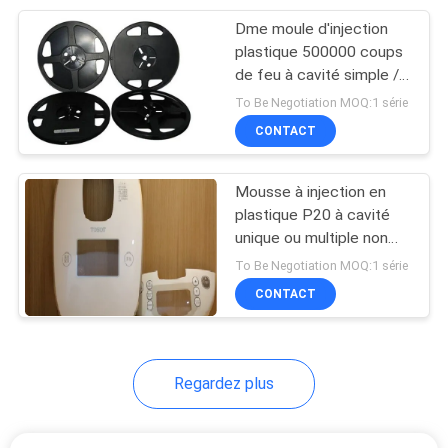
Dme moule d'injection
15
plastique 500000 coups
Moule d'injection de
de feu à cavité simple / à
cavité multiple
To Be Negotiation MOQ:1 série
fil
CONTACT
Mousse à injection en
plastique P20 à cavité
unique ou multiple non
10
flash
To Be Negotiation MOQ:1 série
Traitement des
CONTACT
composants sur
mesure
Regardez plus