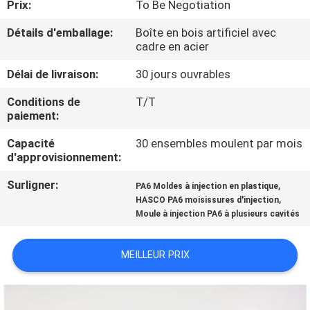
Prix:
To Be Negotiation
CONTRÔLE
Détails d'emballage:
Boîte en bois artificiel avec
cadre en acier
DE
Délai de livraison:
30 jours ouvrables
QUALITÉ
Conditions de
T/T
paiement:
CONTACTEZ-
Capacité
30 ensembles moulent par mois
NOUS
d'approvisionnement:
Surligner:
,
PA6 Moldes à injection en plastique
NOUVELLES
,
HASCO PA6 moisissures d'injection
Moule à injection PA6 à plusieurs cavités
DEMANDEZ
MEILLEUR PRIX
UNE
CITATION