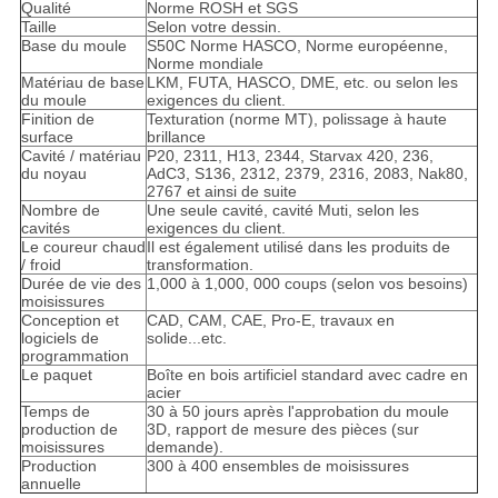
Qualité
Norme ROSH et SGS
Taille
Selon votre dessin.
Base du moule
S50C Norme HASCO, Norme européenne,
Norme mondiale
Matériau de base
LKM, FUTA, HASCO, DME, etc. ou selon les
du moule
exigences du client.
Finition de
Texturation (norme MT), polissage à haute
surface
brillance
Cavité / matériau
P20, 2311, H13, 2344, Starvax 420, 236,
du noyau
AdC3, S136, 2312, 2379, 2316, 2083, Nak80,
2767 et ainsi de suite
Nombre de
Une seule cavité, cavité Muti, selon les
cavités
exigences du client.
Le coureur chaud
Il est également utilisé dans les produits de
/ froid
transformation.
Durée de vie des
1,000 à 1,000, 000 coups (selon vos besoins)
moisissures
Conception et
CAD, CAM, CAE, Pro-E, travaux en
logiciels de
solide...etc.
programmation
Le paquet
Boîte en bois artificiel standard avec cadre en
acier
Temps de
30 à 50 jours après l'approbation du moule
production de
3D, rapport de mesure des pièces (sur
moisissures
demande).
Production
300 à 400 ensembles de moisissures
annuelle