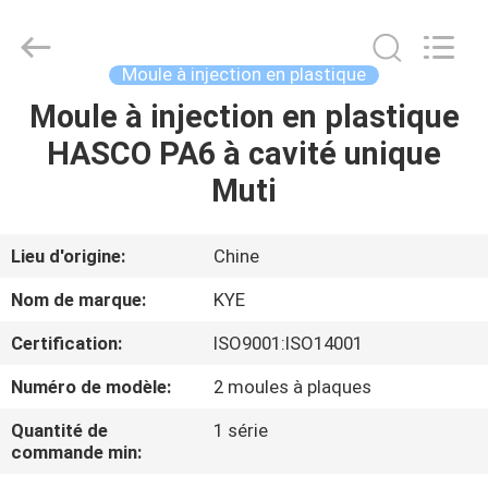
d'injection
Supplier.
Copyright
©
2020
Moule à injection en plastique
-
2025
KYE
Moule à injection en plastique
MAISON
Mould
Techenology
HASCO PA6 à cavité unique
Limited.
All
Rights
PRODUITS
Muti
Reserved.
Developed
by
ECER
AU
Lieu d'origine:
Chine
SUJET
Nom de marque:
KYE
DE
Certification:
ISO9001:ISO14001
NOUS
Numéro de modèle:
2 moules à plaques
VISITE
Quantité de
1 série
commande min:
D'USINE