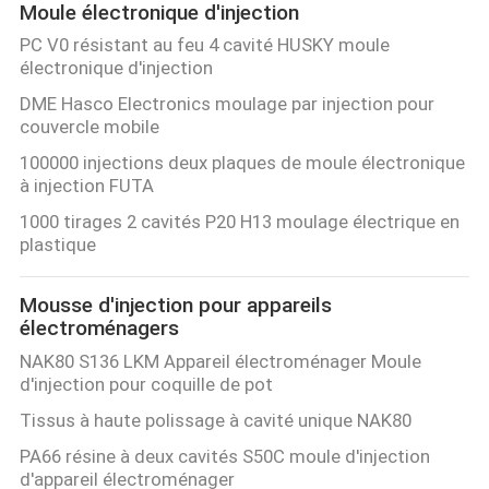
Moule électronique d'injection
PC V0 résistant au feu 4 cavité HUSKY moule
CONTRÔLE
électronique d'injection
DE
DME Hasco Electronics moulage par injection pour
QUALITÉ
couvercle mobile
100000 injections deux plaques de moule électronique
à injection FUTA
CONTACTEZ-
1000 tirages 2 cavités P20 H13 moulage électrique en
NOUS
plastique
NOUVELLES
Mousse d'injection pour appareils
électroménagers
NAK80 S136 LKM Appareil électroménager Moule
DEMANDEZ
d'injection pour coquille de pot
UNE
Tissus à haute polissage à cavité unique NAK80
CITATION
PA66 résine à deux cavités S50C moule d'injection
d'appareil électroménager