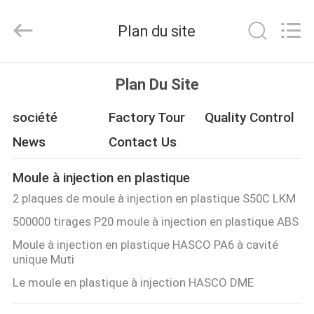
Mould
Techenology
Limited.
Plan du site
All
Rights
Reserved.
Developed
by
MAISON
ECER
Plan Du Site
PRODUITS
société
Factory Tour
Quality Control
News
Contact Us
AU
Moule à injection en plastique
SUJET
2 plaques de moule à injection en plastique S50C LKM
DE
500000 tirages P20 moule à injection en plastique ABS
NOUS
Moule à injection en plastique HASCO PA6 à cavité
unique Muti
VISITE
Le moule en plastique à injection HASCO DME
D'USINE