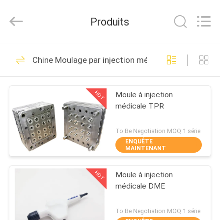
Techenology
Limited.
All
Produits
Rights
Reserved.
Developed
by
MAISON
ECER
52
Chine Moulage par injection médical
Moule à injection en
PRODUITS
plastique
HOT
Moule à injection
médicale TPR
AU
SUJET
To Be Negotiation MOQ:1 série
ENQUÊTE
DE
MAINTENANT
40
NOUS
Moule électronique
HOT
Moule à injection
médicale DME
VISITE
d'injection
D'USINE
To Be Negotiation MOQ:1 série