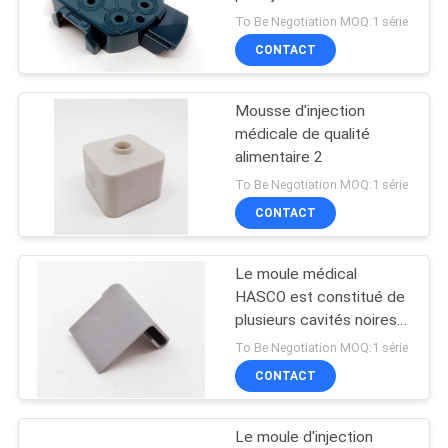
PLAN
To Be Negotiation MOQ:1 série
CONTACT
DU
19
SITE
Moulage par
Mousse d'injection
médicale de qualité
injection médical
PRIVACY
alimentaire 2
POLICY
To Be Negotiation MOQ:1 série
CONTACT
Le moule médical
18
HASCO est constitué de
Moulage par
plusieurs cavités noires
80A TPU
To Be Negotiation MOQ:1 série
injection des
CONTACT
véhicules à moteur
Le moule d'injection