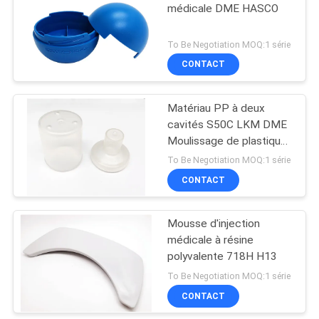
médicale DME HASCO
10
To Be Negotiation MOQ:1 série
Formage par
CONTACT
insertion en
Matériau PP à deux
plastique
cavités S50C LKM DME
Moulissage de plastique
médical
To Be Negotiation MOQ:1 série
CONTACT
18
Produits
Mousse d'injection
médicale à résine
transparents
polyvalente 718H H13
To Be Negotiation MOQ:1 série
CONTACT