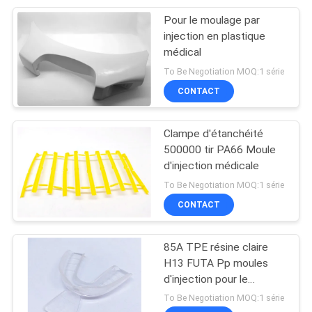
Pour le moulage par
15
injection en plastique
Moule d'injection de
médical
To Be Negotiation MOQ:1 série
fil
CONTACT
Clampe d'étanchéité
500000 tir PA66 Moule
d'injection médicale
10
To Be Negotiation MOQ:1 série
Traitement des
CONTACT
composants sur
85A TPE résine claire
mesure
H13 FUTA Pp moules
d'injection pour le
traitement médical
To Be Negotiation MOQ:1 série