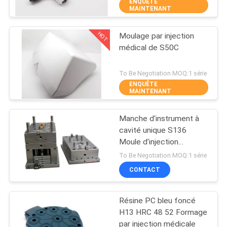
ENQUÊTE
MAINTENANT
CONTRÔLE
HOT
Moulage par injection
DE
25
médical de S50C
QUALITÉ
Mousse d'injection
To Be Negotiation MOQ:1 série
pour appareils
ENQUÊTE
CONTACTEZ-
MAINTENANT
électroménagers
NOUS
Manche d'instrument à
cavité unique S136
NOUVELLES
Moule d'injection
12
médicale
To Be Negotiation MOQ:1 série
Moule à injection
DEMANDEZ
CONTACT
UNE
surmues
Résine PC bleu foncé
CITATION
H13 HRC 48 52 Formage
par injection médicale