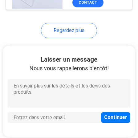
CONTACT
13
Service de moulage
par injection de
Regardez plus
précision
Laisser un message
Nous vous rappellerons bientôt!
27
La lingotière de
moulage mécanique
sous pression
17