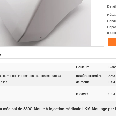
Détai
Délai 
Condi
Capac
d'app
e
Couleur:
Blanc
 fournir des informations sur les mesures à
matière première
S50C
e les
de moule:
LKM 
la cavité:
Cavi
on médical de S50C
Moule à injection médicale LKM
Moulage par i
,
,