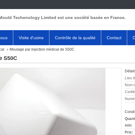
Mould Techenology Limited est une société basée en France.
nous
Visite d'usine
Contrôle de la qualité
Contact
D
cal
Moulage par injection médical de S50C
de S50C
Détail
Lieu d
Nom d
Certifi
Numér
Condit
Quant
min:
Prix: