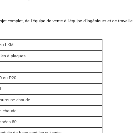
et complet, de l'équipe de vente à l'équipe d'ingénieurs et de travaille
ou LKM
les à plaques
0 ou P20
1
oureuse chaude.
e chaude
nnées 60
oduits de base sont les suivants: