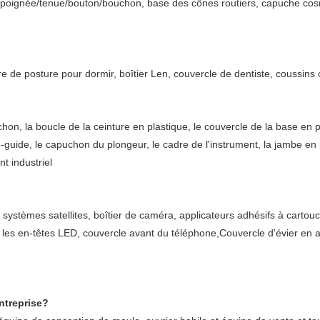
oignée/tenue/bouton/bouchon, base des cônes routiers, capuche cosmé
ure de posture pour dormir, boîtier Len, couvercle de dentiste, coussins
hon, la boucle de la ceinture en plastique, le couvercle de la base en pl
-guide, le capuchon du plongeur, le cadre de l'instrument, la jambe en 
t industriel
stèmes satellites, boîtier de caméra, applicateurs adhésifs à cartouc
r les en-têtes LED, couvercle avant du téléphone,Couvercle d'évier e
ntreprise?