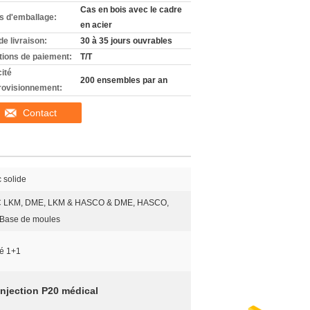
Cas en bois avec le cadre
ls d'emballage:
en acier
de livraison:
30 à 35 jours ouvrables
tions de paiement:
T/T
ité
200 ensembles par an
rovisionnement:
Contact
 solide
 LKM, DME, LKM & HASCO & DME, HASCO,
Base de moules
té 1+1
njection P20 médical