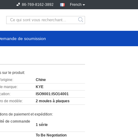
86-769-8162-3892
French
emande de soumission
s sur le produit:
'origine:
Chine
e marque:
KYE
cation:
ISO9001:ISO14001
o de modèle:
2 moules à plaques
ions de paiement et expédition:
ité de commande
1 série
To Be Negotiation