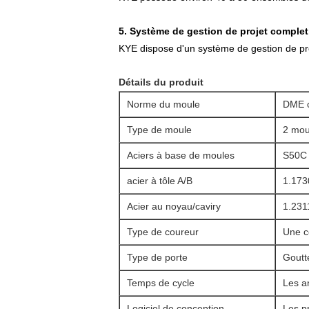
5. Système de gestion de projet complet
KYE dispose d'un système de gestion de proj
Détails du produit
Norme du moule
DME 
Type de moule
2 mou
Aciers à base de moules
S50C
acier à tôle A/B
1.173
Acier au noyau/caviry
1.231
Type de coureur
Une c
Type de porte
Goutt
Temps de cycle
Les a
Logiciel de conception
Les pr