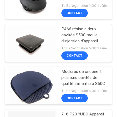
PLAN
To Be Negotiation MOQ:1 série
CONTACT
DU
19
SITE
Moulage par
PA66 résine à deux
cavités S50C moule
injection médical
PRIVACY
d'injection d'appareil
électroménager
POLICY
To Be Negotiation MOQ:1 série
CONTACT
Moulures de silicone à
18
plusieurs cavités de
Moulage par
qualité alimentaire S50C
To Be Negotiation MOQ:1 série
injection des
CONTACT
véhicules à moteur
718 P20 YUDO Appareil