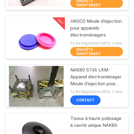
ENQUÊTE
MAINTENANT
CONTRÔLE
HOT
HASCO Moule d'injection
DE
25
pour appareils
QUALITÉ
électroménagers
Mousse d'injection
To Be Negotiation MOQ:1 série
pour appareils
ENQUÊTE
CONTACTEZ-
MAINTENANT
électroménagers
NOUS
NAK80 S136 LKM
Appareil électroménager
NOUVELLES
Moule d'injection pour
12
coquille de pot
To Be Negotiation MOQ:1 série
Moule à injection
DEMANDEZ
CONTACT
UNE
surmues
Tissus à haute polissage
CITATION
à cavité unique NAK80