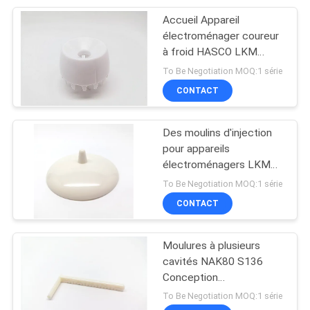
Accueil Appareil
15
électroménager coureur
Moule d'injection de
à froid HASCO LKM
moule à une cavité
To Be Negotiation MOQ:1 série
fil
CONTACT
Des moulins d'injection
pour appareils
électroménagers LKM
10
H13
To Be Negotiation MOQ:1 série
Traitement des
CONTACT
composants sur
Moulures à plusieurs
mesure
cavités NAK80 S136
Conception
personnalisée
To Be Negotiation MOQ:1 série