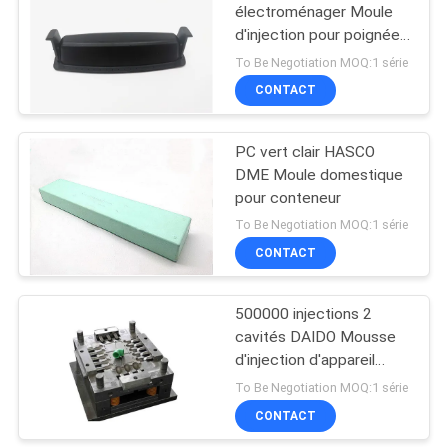
électroménager Moule
d'injection pour poignée
10
de chaise
To Be Negotiation MOQ:1 série
Formage par
CONTACT
insertion en
PC vert clair HASCO
plastique
DME Moule domestique
pour conteneur
To Be Negotiation MOQ:1 série
CONTACT
18
Produits
500000 injections 2
cavités DAIDO Mousse
transparents
d'injection d'appareil
électroménager
To Be Negotiation MOQ:1 série
CONTACT