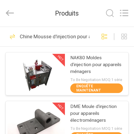
Techenology
Limited.
All
Produits
Rights
Reserved.
Developed
by
MAISON
ECER
52
Chine Mousse d'injection pour appareils électrom
Moule à injection en
PRODUITS
plastique
HOT
NAK80 Moldes
d'injection pour appareils
AU
ménagers
SUJET
To Be Negotiation MOQ:1 série
ENQUÊTE
DE
MAINTENANT
40
NOUS
Moule électronique
HOT
DME Moule d'injection
pour appareils
VISITE
d'injection
électroménagers
D'USINE
To Be Negotiation MOQ:1 série