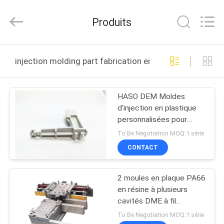
Techenology
Limited.
All
Produits
Rights
Reserved.
Developed
by
ECER
MAISON
injection molding part fabrication en ligne
PRODUITS
HASO DEM Moldes
d'injection en plastique
AU
personnalisées pour
SUJET
produits électriques
To Be Negotiation MOQ:1 série
DE
CONTACT
NOUS
2 moules en plaque PA66
en résine à plusieurs
VISITE
cavités DME à fil
d'injection
D'USINE
To Be Negotiation MOQ:1 série