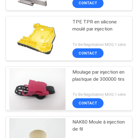
CONTACT
CONTRÔLE
TPE TPR en silicone
DE
moulé par injection
QUALITÉ
To Be Negotiation MOQ:1 série
CONTACTEZ-
CONTACT
NOUS
Moulage par injection en
plastique de 300000 tirs
NOUVELLES
To Be Negotiation MOQ:1 série
DEMANDEZ
CONTACT
UNE
NAK80 Moule à injection
CITATION
de fil