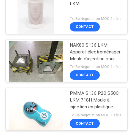
LKM
To Be Negotiation MOQ:1 série
CONTACT
NAK80 S136 LKM
Appareil électroménager
Moule d'injection pour
coquille de pot
To Be Negotiation MOQ:1 série
CONTACT
PMMA S136 P20 S50C
LKM 718H Moule à
injection en plastique
To Be Negotiation MOQ:1 série
CONTACT