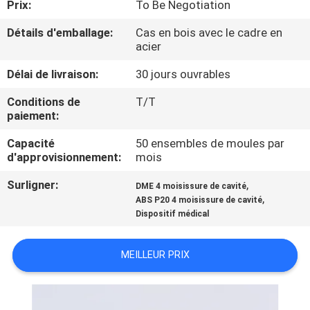
Prix:
To Be Negotiation
CONTRÔLE
Détails d'emballage:
Cas en bois avec le cadre en
acier
DE
Délai de livraison:
30 jours ouvrables
QUALITÉ
Conditions de
T/T
paiement:
CONTACTEZ-
Capacité
50 ensembles de moules par
NOUS
d'approvisionnement:
mois
Surligner:
,
DME 4 moisissure de cavité
NOUVELLES
,
ABS P20 4 moisissure de cavité
Dispositif médical
DEMANDEZ
MEILLEUR PRIX
UNE
CITATION