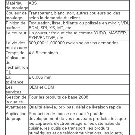
Matériau
ABS
de moulage
Couleur de
Transparent, blanc, noir, autres couleurs solides
moulage
selon la demande du client
Finition de
Texturation, lisse, brillante ou polissée en miroir, VDI,
surface
EDM, SPI, YS, MT, etc.
Le coureur
Un coureur froid et chaud comme YUDO, MASTER,
SYNVENTIVE, etc.
La vie des
300,000~1,000000 cycles selon vos demandes.
moisissures
Temps de
4 à 5 semaines
réalisation
de
l'échantillon
T1
La
± 0,005 mm
tolérance
Les
OEM et ODM
services
Gestion de
Pour les produits de base:2008
la qualité
Avantages
Qualité élevée, prix bas, délai de livraison rapide
Application
Production de masse de qualité pour le
du projet
développement de vos nouveaux produits, tels que
les appareils électroménagers, les ustensiles de
cuisine, les outils de transport, les produits
numériques et de télécommunications, les jouets,