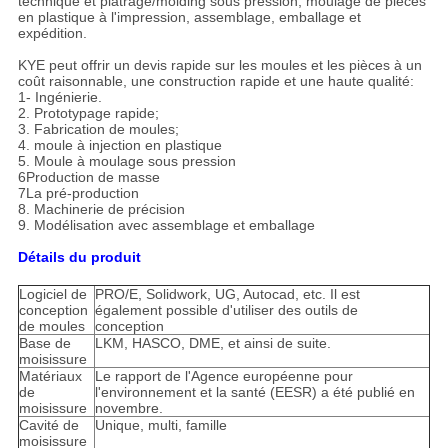
technique et plâtrage/molding sous pression, moulage de pièces
en plastique à l'impression, assemblage, emballage et
expédition.
KYE peut offrir un devis rapide sur les moules et les pièces à un
coût raisonnable, une construction rapide et une haute qualité:
1- Ingénierie.
2. Prototypage rapide;
3. Fabrication de moules;
4. moule à injection en plastique
5. Moule à moulage sous pression
6Production de masse
7La pré-production
8. Machinerie de précision
9. Modélisation avec assemblage et emballage
Détails du produit
Logiciel de
PRO/E, Solidwork, UG, Autocad, etc. Il est
conception
également possible d'utiliser des outils de
de moules
conception
Base de
LKM, HASCO, DME, et ainsi de suite.
moisissure
Matériaux
Le rapport de l'Agence européenne pour
de
l'environnement et la santé (EESR) a été publié en
moisissure
novembre.
Cavité de
Unique, multi, famille
moisissure