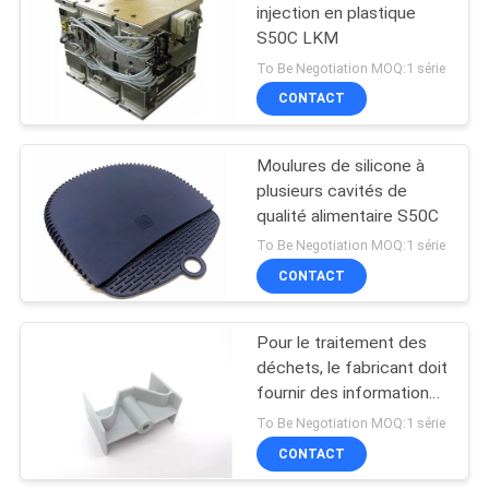
injection en plastique
S50C LKM
To Be Negotiation MOQ:1 série
CONTACT
Moulures de silicone à
plusieurs cavités de
qualité alimentaire S50C
To Be Negotiation MOQ:1 série
CONTACT
Pour le traitement des
déchets, le fabricant doit
fournir des informations
détaillées sur les
To Be Negotiation MOQ:1 série
déchets.
CONTACT