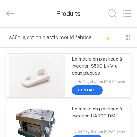
Techenology
Limited.
All
Produits
Rights
Reserved.
Developed
by
ECER
MAISON
s50c injection plastic mould fabrication en ligne
PRODUITS
Le moule en plastique à
injection S50C LKM à
AU
deux plaques
SUJET
To Be Negotiation MOQ:1 série
DE
CONTACT
NOUS
Le moule en plastique à
injection HASCO DME
VISITE
D'USINE
To Be Negotiation MOQ:1 série