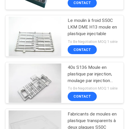
CONTACT
CONTRÔLE
Le moulin à froid S50C
DE
LKM DME H13 moule en
QUALITÉ
plastique injectable
To Be Negotiation MOQ:1 série
CONTACTEZ-
CONTACT
NOUS
40s S136 Moule en
plastique par injection,
NOUVELLES
moulage par injection
Husky ISO14001
To Be Negotiation MOQ:1 série
DEMANDEZ
CONTACT
UNE
Fabricants de moules en
CITATION
plastique transparents à
deux plaques S50C