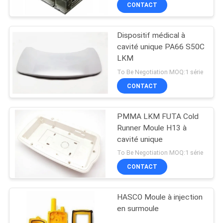
CONTACT
CONTRÔLE
Dispositif médical à
DE
cavité unique PA66 S50C
QUALITÉ
LKM
To Be Negotiation MOQ:1 série
CONTACTEZ-
CONTACT
NOUS
PMMA LKM FUTA Cold
Runner Moule H13 à
NOUVELLES
cavité unique
To Be Negotiation MOQ:1 série
DEMANDEZ
CONTACT
UNE
HASCO Moule à injection
CITATION
en surmoule