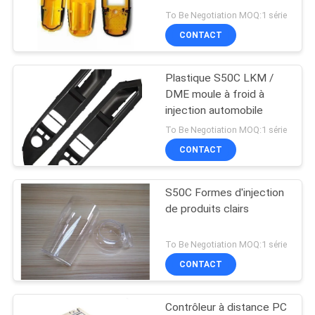
PLAN
To Be Negotiation MOQ:1 série
CONTACT
DU
SITE
Plastique S50C LKM /
DME moule à froid à
PRIVACY
injection automobile
POLICY
To Be Negotiation MOQ:1 série
CONTACT
S50C Formes d'injection
de produits clairs
To Be Negotiation MOQ:1 série
CONTACT
Contrôleur à distance PC