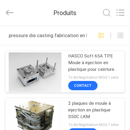
Techenology
Limited.
All
Produits
Rights
Reserved.
Developed
by
MAISON
ECER
pressure die casting fabrication en ligne
PRODUITS
HASCO Soft 65A TPE
Moule à injection en
AU
plastique pour ceinture
SUJET
de montres
To Be Negotiation MOQ:1 série
DE
CONTACT
NOUS
2 plaques de moule à
injection en plastique
VISITE
S50C LKM
D'USINE
To Be Negotiation MOQ:1 série