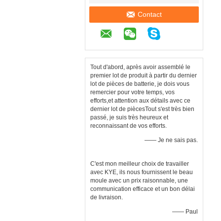
Contact
Tout d'abord, après avoir assemblé le
premier lot de produit à partir du dernier
lot de pièces de batterie, je dois vous
remercier pour votre temps, vos
efforts,et attention aux détails avec ce
dernier lot de piècesTout s'est très bien
passé, je suis très heureux et
reconnaissant de vos efforts.
—— Je ne sais pas.
C'est mon meilleur choix de travailler
avec KYE, ils nous fournissent le beau
moule avec un prix raisonnable, une
communication efficace et un bon délai
de livraison.
—— Paul