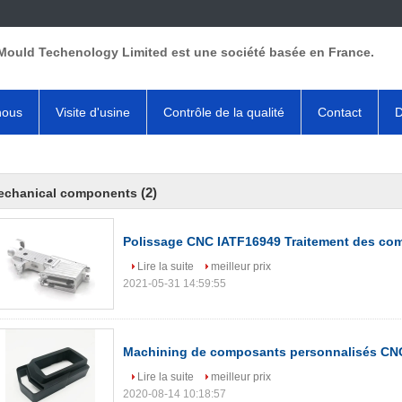
Mould Techenology Limited est une société basée en France.
nous
Visite d'usine
Contrôle de la qualité
Contact
D
(2)
echanical components
Polissage CNC IATF16949 Traitement des co
Lire la suite
meilleur prix
2021-05-31 14:59:55
Machining de composants personnalisés CN
Lire la suite
meilleur prix
2020-08-14 10:18:57