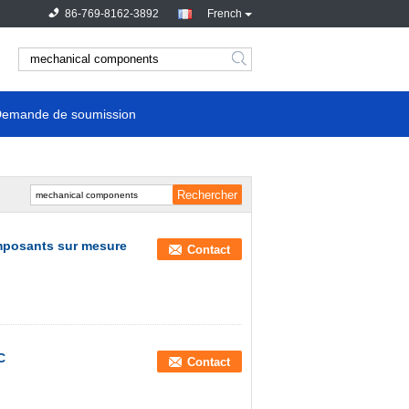
86-769-8162-3892
French
emande de soumission
mposants sur mesure
Contact
C
Contact