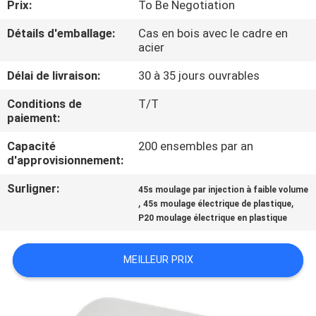
Prix:
To Be Negotiation
CONTRÔLE
Détails d'emballage:
Cas en bois avec le cadre en
acier
DE
Délai de livraison:
30 à 35 jours ouvrables
QUALITÉ
Conditions de
T/T
paiement:
CONTACTEZ-
Capacité
200 ensembles par an
NOUS
d'approvisionnement:
Surligner:
45s moulage par injection à faible volume
NOUVELLES
,
,
45s moulage électrique de plastique
P20 moulage électrique en plastique
DEMANDEZ
MEILLEUR PRIX
UNE
CITATION