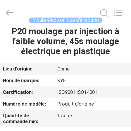
Techenology
Limited.
All
Rights
Reserved.
Moule électronique d'injection
Developed
by
P20 moulage par injection à
MAISON
ECER
faible volume, 45s moulage
PRODUITS
électrique en plastique
AU
Lieu d'origine:
Chine
SUJET
Nom de marque:
KYE
DE
Certification:
ISO9001:ISO14001
NOUS
Numéro de modèle:
Produit d'origine
VISITE
Quantité de
1 série
commande min:
D'USINE