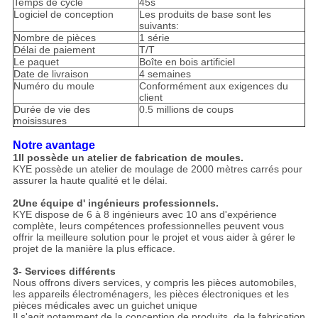
Temps de cycle
45s
Logiciel de conception
Les produits de base sont les
suivants:
Nombre de pièces
1 série
Délai de paiement
T/T
Le paquet
Boîte en bois artificiel
Date de livraison
4 semaines
Numéro du moule
Conformément aux exigences du
client
Durée de vie des
0.5 millions de coups
moisissures
Notre avantage
1Il possède un atelier de fabrication de moules.
KYE possède un atelier de moulage de 2000 mètres carrés pour
assurer la haute qualité et le délai.
2Une équipe d' ingénieurs professionnels.
KYE dispose de 6 à 8 ingénieurs avec 10 ans d'expérience
complète, leurs compétences professionnelles peuvent vous
offrir la meilleure solution pour le projet et vous aider à gérer le
projet de la manière la plus efficace.
3- Services différents
Nous offrons divers services, y compris les pièces automobiles,
les appareils électroménagers, les pièces électroniques et les
pièces médicales avec un guichet unique
Il s'agit notamment de la conception de produits, de la fabrication