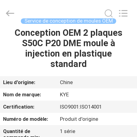
Mould
Techenology
Limited.
All
Rights
Service de conception de moules OEM
Reserved.
Developed
by
Conception OEM 2 plaques
MAISON
ECER
S50C P20 DME moule à
PRODUITS
injection en plastique
standard
AU
SUJET
Lieu d'origine:
Chine
DE
Nom de marque:
KYE
NOUS
Certification:
ISO9001:ISO14001
Numéro de modèle:
Produit d'origine
VISITE
D'USINE
Quantité de
1 série