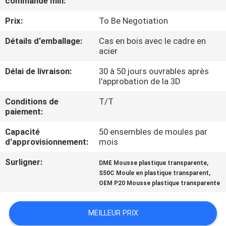
commande min:
Prix:
To Be Negotiation
CONTRÔLE
DE
Détails d'emballage:
Cas en bois avec le cadre en
acier
QUALITÉ
Délai de livraison:
30 à 50 jours ouvrables après
l'approbation de la 3D
CONTACTEZ-
Conditions de
T/T
NOUS
paiement:
Capacité
50 ensembles de moules par
NOUVELLES
d'approvisionnement:
mois
Surligner:
,
DME Mousse plastique transparente
DEMANDEZ
,
S50C Moule en plastique transparent
OEM P20 Mousse plastique transparente
UNE
CITATION
MEILLEUR PRIX