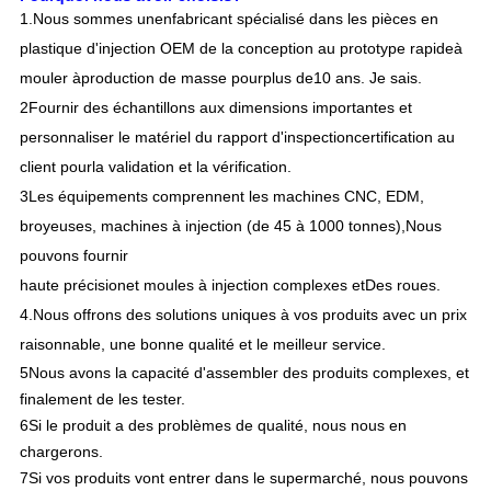
1.
Nous sommes une
n
fabricant spécialisé dans les pièces en
plastique d'injection OEM de la conception au prototype rapide
à
mouler à
production de masse pour
plus de
10 ans. Je sais.
2Fournir des échantillons aux dimensions importantes et
personnaliser le matériel du rapport d'inspection
certification au
client pour
la validation et la vérification.
3Les équipements comprennent les machines CNC, EDM,
broyeuses, machines à injection (de 45 à 1000 tonnes),
Nous
pouvons fournir
haute précision
et moules à injection complexes et
Des roues.
4.
Nous offrons des solutions uniques à vos produits avec un prix
raisonnable, une bonne qualité et le meilleur service.
5Nous avons la capacité d'assembler des produits complexes, et
finalement de les tester.
6Si le produit a des problèmes de qualité, nous nous en
chargerons.
7Si vos produits vont entrer dans le supermarché, nous pouvons