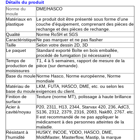
Détails du produit
Norme du
DME/HASCO
moule
Matériaux en
Le produit doit être présenté sous forme d'une
plastique
couche d'équipement, comprenant des pièces de
rechange et des pièces de rechange.
Qualité
Norme RoSH et SGS
Caractéristique
Ne pas marquer et ne pas flasher
Taille
Selon votre dessin 2D, 3D
Le paquet
Standard exporté Boîte en bois emballée,
procédé de fumigation (si nécessaire)
Temps de
T1, 4 à 5 semaines, rapport de mesure de la
production de
pièce (sur demande).
moisissures
Base du moule
Norme Hasco, Norme européenne, Norme
mondiale
Matériau de
LKM, FUTA, HASCO, DME, etc. ou selon les
base du moule
exigences du client.
Finition de
Texture (norme MT), polissage à haute brillance
surface
Acier à
P20, 2311, H13, 2344, Starvax 420, 236, AdC3,
cavité/noyau
S136, 2312, 2379, 2316, 2083, Nak80, 2767. etc.
Il est recommandé de ne pas appliquer le
médicament à des personnes atteintes de la
maladie.
Résistant à
HUSKY, INCOE, YDDO, HASCO, DME,
l'humidité
MoldMaster, Masterflow, Mastip, la marque