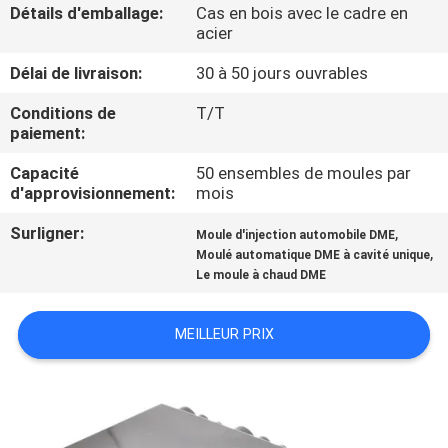
Détails d'emballage:
Cas en bois avec le cadre en
acier
CONTRÔLE
Délai de livraison:
30 à 50 jours ouvrables
DE
QUALITÉ
Conditions de
T/T
paiement:
Capacité
50 ensembles de moules par
CONTACTEZ-
d'approvisionnement:
mois
NOUS
Surligner:
,
Moule d'injection automobile DME
,
Moulé automatique DME à cavité unique
DEMANDEZ
Le moule à chaud DME
UNE
MEILLEUR PRIX
CITATION
NOUVELLES