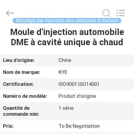
de
course
Fournisseur.
Copyright
©
Moulage par injection des véhicules à moteur
2020
-
2025
Moule d'injection automobile
MAISON
oeminjectionmold.com.
All
DME à cavité unique à chaud
Rights
Reserved.
Developed
PRODUITS
by
ECER
Lieu d'origine:
Chine
AU
Nom de marque:
KYE
SUJET
Certification:
ISO9001:ISO14001
DE
Numéro de modèle:
Produit d'origine
NOUS
Quantité de
1 série
commande min:
VISITE
Prix:
To Be Negotiation
D'USINE