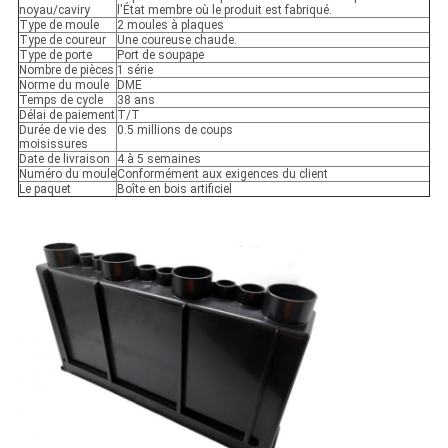
noyau/caviry
l'État membre où le produit est fabriqué.
Type de moule
2 moules à plaques
Type de coureur
Une coureuse chaude.
Type de porte
Port de soupape
Nombre de pièces
1 série
Norme du moule
DME
Temps de cycle
38 ans
Délai de paiement
T/T
Durée de vie des
0.5 millions de coups
moisissures
Date de livraison
4 à 5 semaines
Numéro du moule
Conformément aux exigences du client
Le paquet
Boîte en bois artificiel