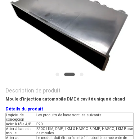
Description de produit
Moule d'injection automobile DME à cavité unique à chaud
Détails du produit
Logiciel de
Les produits de base sont les suivants:
conception
acier à tôle A/B
P20
Acier à base de
S50C LKM, DME, LKM & HASCO & DME, HASCO, LKM Base
moule
de moules
Acier au
Le produit doit être présenté à l'autorité compétente de