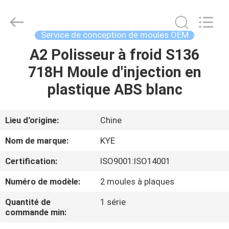
Mould
Techenology
Limited.
All
Rights
Service de conception de moules OEM
Reserved.
Developed
by
A2 Polisseur à froid S136
MAISON
ECER
718H Moule d'injection en
PRODUITS
plastique ABS blanc
AU
Lieu d'origine:
Chine
SUJET
Nom de marque:
KYE
DE
Certification:
ISO9001:ISO14001
NOUS
Numéro de modèle:
2 moules à plaques
VISITE
Quantité de
1 série
commande min:
D'USINE