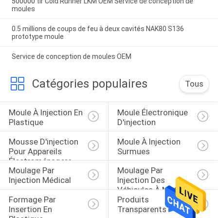
500000 tir Cold Runner LKM OEM Service de conception de
moules
0.5 millions de coups de feu à deux cavités NAK80 S136
prototype moule
Service de conception de moules OEM
Catégories populaires
Tous
Moule À Injection En 
Moule Électronique 
Plastique
D'injection
Mousse D'injection 
Moule À Injection 
Pour Appareils 
Surmues
Électroménagers
Moulage Par 
Moulage Par 
Injection Médical
Injection Des 
Véhicules À Moteur
Formage Par 
Produits 
Insertion En 
Transparents