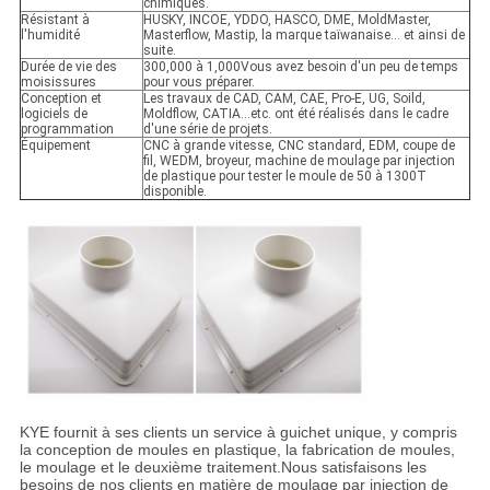
chimiques.
Résistant à
HUSKY, INCOE, YDDO, HASCO, DME, MoldMaster,
l'humidité
Masterflow, Mastip, la marque taïwanaise... et ainsi de
suite.
Durée de vie des
300,000 à 1,000Vous avez besoin d'un peu de temps
moisissures
pour vous préparer.
Conception et
Les travaux de CAD, CAM, CAE, Pro-E, UG, Soild,
logiciels de
Moldflow, CATIA...etc. ont été réalisés dans le cadre
programmation
d'une série de projets.
Équipement
CNC à grande vitesse, CNC standard, EDM, coupe de
fil, WEDM, broyeur, machine de moulage par injection
de plastique pour tester le moule de 50 à 1300T
disponible.
KYE fournit à ses clients un service à guichet unique, y compris
la conception de moules en plastique, la fabrication de moules,
le moulage et le deuxième traitement.Nous satisfaisons les
besoins de nos clients en matière de moulage par injection de