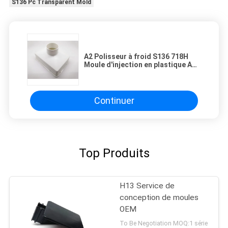
S136 Pc Transparent Mold
A2 Polisseur à froid S136 718H
Moule d'injection en plastique ABS
blanc
Continuer
Top Produits
H13 Service de
conception de moules
OEM
To Be Negotiation MOQ:1 série