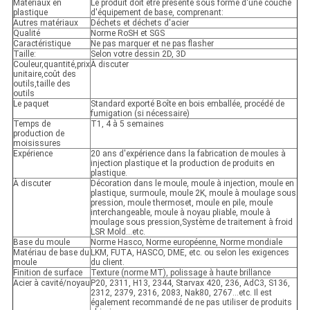
Matériaux en
Le produit doit être présenté sous forme d'une couche
plastique
d'équipement de base, comprenant:
Autres matériaux
Déchets et déchets d'acier
Qualité
Norme RoSH et SGS
Caractéristique
Ne pas marquer et ne pas flasher
Taille:
Selon votre dessin 2D, 3D
Couleur,quantité,prix
À discuter
unitaire,coût des
outils,taille des
outils
Le paquet
Standard exporté Boîte en bois emballée, procédé de
fumigation (si nécessaire)
Temps de
T1, 4 à 5 semaines
production de
moisissures
Expérience
20 ans d'expérience dans la fabrication de moules à
injection plastique et la production de produits en
plastique.
À discuter
Décoration dans le moule, moule à injection, moule en
plastique, surmoule, moule 2K, moule à moulage sous
pression, moule thermoset, moule en pile, moule
interchangeable, moule à noyau pliable, moule à
moulage sous pression,Système de traitement à froid
LSR Mold...etc.
Base du moule
Norme Hasco, Norme européenne, Norme mondiale
Matériau de base du
LKM, FUTA, HASCO, DME, etc. ou selon les exigences
moule
du client.
Finition de surface
Texture (norme MT), polissage à haute brillance
Acier à cavité/noyau
P20, 2311, H13, 2344, Starvax 420, 236, AdC3, S136,
2312, 2379, 2316, 2083, Nak80, 2767...etc. Il est
également recommandé de ne pas utiliser de produits