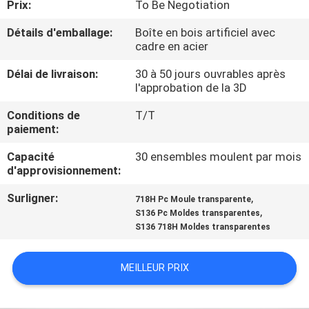
Prix:
To Be Negotiation
CONTRÔLE
Détails d'emballage:
Boîte en bois artificiel avec
cadre en acier
DE
Délai de livraison:
30 à 50 jours ouvrables après
QUALITÉ
l'approbation de la 3D
Conditions de
T/T
CONTACTEZ-
paiement:
NOUS
Capacité
30 ensembles moulent par mois
d'approvisionnement:
NOUVELLES
Surligner:
,
718H Pc Moule transparente
,
S136 Pc Moldes transparentes
S136 718H Moldes transparentes
DEMANDEZ
UNE
MEILLEUR PRIX
CITATION