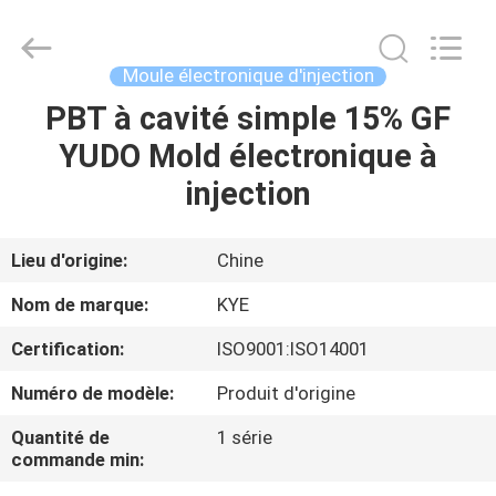
d'injection
Fournisseur.
Copyright
©
2020
Moule électronique d'injection
-
2025
oeminjectionmold.com.
PBT à cavité simple 15% GF
MAISON
All
Rights
YUDO Mold électronique à
Reserved.
Developed
by
PRODUITS
injection
ECER
AU
Lieu d'origine:
Chine
SUJET
Nom de marque:
KYE
DE
Certification:
ISO9001:ISO14001
NOUS
Numéro de modèle:
Produit d'origine
VISITE
Quantité de
1 série
commande min:
D'USINE