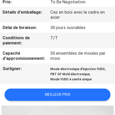
Prix:
To Be Negotiation
CONTRÔLE
Détails d'emballage:
Cas en bois avec le cadre en
acier
DE
Délai de livraison:
30 jours ouvrables
QUALITÉ
Conditions de
T/T
paiement:
CONTACTEZ-
Capacité
50 ensembles de moules par
NOUS
d'approvisionnement:
mois
Surligner:
,
Moule électronique d'injection YUDO
DEMANDEZ
,
PBT GF Mold électronique
UNE
Moule YUDO à cavité unique
CITATION
MEILLEUR PRIX
NOUVELLES