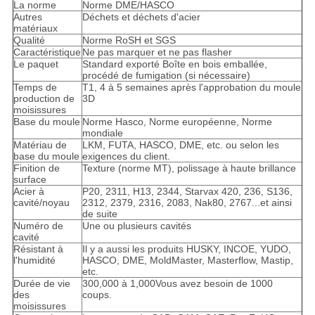
La norme
Norme DME/HASCO
Autres
Déchets et déchets d'acier
matériaux
Qualité
Norme RoSH et SGS
Caractéristique
Ne pas marquer et ne pas flasher
Le paquet
Standard exporté Boîte en bois emballée,
procédé de fumigation (si nécessaire)
Temps de
T1, 4 à 5 semaines après l'approbation du moule
production de
3D
moisissures
Base du moule
Norme Hasco, Norme européenne, Norme
mondiale
Matériau de
LKM, FUTA, HASCO, DME, etc. ou selon les
base du moule
exigences du client.
Finition de
Texture (norme MT), polissage à haute brillance
surface
Acier à
P20, 2311, H13, 2344, Starvax 420, 236, S136,
cavité/noyau
2312, 2379, 2316, 2083, Nak80, 2767...et ainsi
de suite
Numéro de
Une ou plusieurs cavités
cavité
Résistant à
Il y a aussi les produits HUSKY, INCOE, YUDO,
l'humidité
HASCO, DME, MoldMaster, Masterflow, Mastip,
etc.
Durée de vie
300,000 à 1,000Vous avez besoin de 1000
des
coups.
moisissures