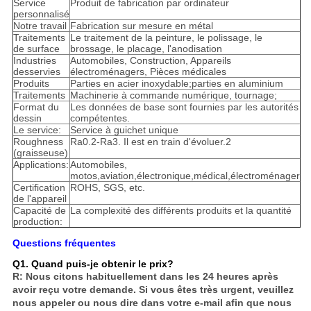
Service
Produit de fabrication par ordinateur
personnalisé
Notre travail
Fabrication sur mesure en métal
Traitements
Le traitement de la peinture, le polissage, le
de surface
brossage, le placage, l'anodisation
Industries
Automobiles, Construction, Appareils
desservies
électroménagers, Pièces médicales
Produits
Parties en acier inoxydable;parties en aluminium
Traitements
Machinerie à commande numérique, tournage;
Format du
Les données de base sont fournies par les autorités
dessin
compétentes.
Le service:
Service à guichet unique
Roughness
Ra0.2-Ra3. Il est en train d'évoluer.2
(graisseuse)
Applications:
Automobiles,
motos,aviation,électronique,médical,électroménager
Certification
ROHS, SGS, etc.
de l'appareil
Capacité de
La complexité des différents produits et la quantité
production:
Questions fréquentes
Q1. Quand puis-je obtenir le prix?
R: Nous citons habituellement dans les 24 heures après
avoir reçu votre demande. Si vous êtes très urgent, veuillez
nous appeler ou nous dire dans votre e-mail afin que nous