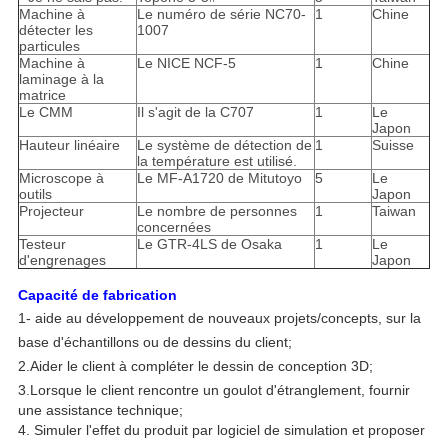
Machine à
Le numéro de série NC70-
1
Chine
détecter les
1007
particules
Machine à
Le NICE NCF-5
1
Chine
laminage à la
matrice
Le CMM
Il s'agit de la C707
1
Le
Japon
Hauteur linéaire
Le système de détection de
1
Suisse
la température est utilisé.
Microscope à
Le MF-A1720 de Mitutoyo
5
Le
outils
Japon
Projecteur
Le nombre de personnes
1
Taiwan
concernées
Testeur
Le GTR-4LS de Osaka
1
Le
d'engrenages
Japon
Capacité de fabrication
1- aide au développement de nouveaux projets/concepts, sur la
base d'échantillons ou de dessins du client;
2.
Aider le client à compléter le dessin de conception 3D;
3.
Lorsque le client rencontre un goulot d'étranglement, fournir
une assistance technique;
4. Simuler l'effet du produit par logiciel de simulation et proposer