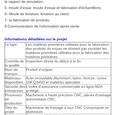
le rapport de simulation;
5. moule d'essai: moule d'essai et fabrication d'échantillons;
6- Moule de livraison: livraison au client;
7- la fabrication de produits;
8.
Communication de l'information après vente
Informations détaillées sur le projet
Le type
Les matières premières utilisées pour la fabrication
des produits du noyau ne doivent pas excéder les
matières premières utilisées pour la fabrication des
matières premières.
Contrôle de
Inspection stricte du début à la fin.
la qualité
Nom de
Produit d'origine
marque
Matériaux
Acier inoxydable;Aluminium, laiton, bronze, cuivre,
disponibles
10#;Q345D et matières spéciales
Sécurité des
L'ordre d'assurance commerciale en ligne;NDA
entreprises
protégé;
Processus
Machinerie à haute précision CNC; pièces d'usinage
de
automatique CNC;
production
Titre du
Machinerie de fraisage à tour CNC Composants en
projet
aluminium