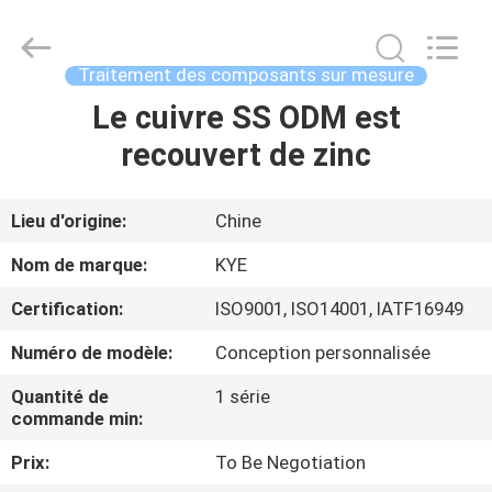
Limited.
All
Rights
Reserved.
Developed
Traitement des composants sur mesure
by
ECER
Le cuivre SS ODM est
MAISON
recouvert de zinc
PRODUITS
Lieu d'origine:
Chine
AU
Nom de marque:
KYE
SUJET
Certification:
ISO9001, ISO14001, IATF16949
DE
Numéro de modèle:
Conception personnalisée
NOUS
Quantité de
1 série
commande min:
VISITE
Prix:
To Be Negotiation
D'USINE