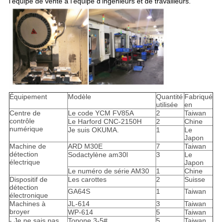
l'équipe de vente à l'équipe d'ingénieurs et de travailleurs.
Équipement
Modèle
Quantité
Fabriqué
utilisée
en
Centre de
Le code YCM FV85A
2
Taiwan
contrôle
Le Harford CNC-2150H
2
Chine
numérique
Je suis OKUMA.
1
Le
Japon
Machine de
ARD M30E
7
Taiwan
détection
Sodactylène am30l
3
Le
électrique
Japon
Le numéro de série AM30
1
Chine
Dispositif de
Les carottes
2
Suisse
détection
GA64S
1
Taiwan
électronique
Machines à
JL-614
3
Taiwan
broyer
WP-614
5
Taiwan
- Je ne sais pas.
Topone 3-5#
5
Taiwan