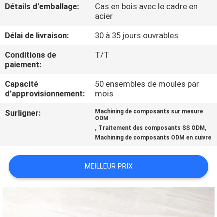
Détails d'emballage:
Cas en bois avec le cadre en
acier
CONTRÔLE
Délai de livraison:
30 à 35 jours ouvrables
DE
QUALITÉ
Conditions de
T/T
paiement:
Capacité
50 ensembles de moules par
CONTACTEZ-
d'approvisionnement:
mois
NOUS
Surligner:
Machining de composants sur mesure
ODM
,
,
Traitement des composants SS ODM
NOUVELLES
Machining de composants ODM en cuivre
DEMANDEZ
MEILLEUR PRIX
UNE
CITATION