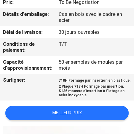
Prix:
To Be Negotiation
CONTRÔLE
Détails d'emballage:
Cas en bois avec le cadre en
acier
DE
Délai de livraison:
30 jours ouvrables
QUALITÉ
Conditions de
T/T
paiement:
CONTACTEZ-
Capacité
50 ensembles de moules par
NOUS
d'approvisionnement:
mois
Surligner:
,
718H Formage par insertion en plastique
NOUVELLES
,
2 Plaque 718H Formage par insertion
S136 mousse d'insertion à filetage en
acier inoxydable
DEMANDEZ
UNE
MEILLEUR PRIX
CITATION