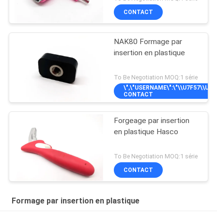
CONTACT
NAK80 Formage par
insertion en plastique
To Be Negotiation MOQ:1 série
\",\"USERNAME\":\"\\U7F57\\U5C
CONTACT
Forgeage par insertion
en plastique Hasco
To Be Negotiation MOQ:1 série
CONTACT
Formage par insertion en plastique