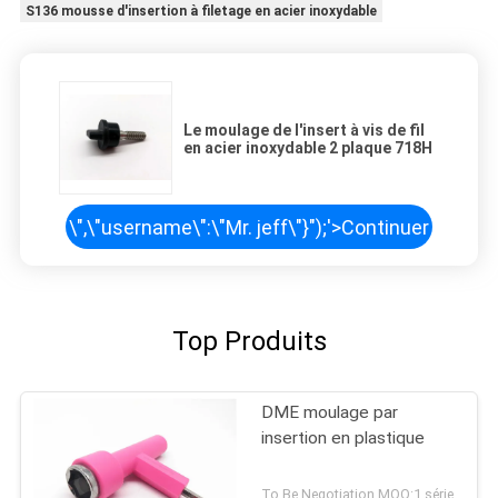
S136 mousse d'insertion à filetage en acier inoxydable
Le moulage de l'insert à vis de fil
en acier inoxydable 2 plaque 718H
\",\"username\":\"Mr. jeff\"}");'>
Continuer
Top Produits
DME moulage par
insertion en plastique
To Be Negotiation MOQ:1 série