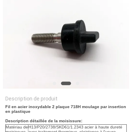
PLAN
DU
SITE
PRIVACY
POLICY
Description de produit
Fil en acier inoxydable 2 plaque 718H moulage par insertion
en plastique
Description détaillée de la moisissure:
Matériau de
H13/P20/2738/SKD61/1.2343 acier à haute dureté
moisissure
avec traitement thermique, résistance à l'usure,