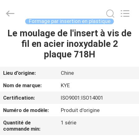
de
moulage
par
injection
Supplier.
Formage par insertion en plastique
Copyright
©
2020
Le moulage de l'insert à vis de
MAISON
-
2025
fil en acier inoxydable 2
KYE
Mould
Techenology
PRODUITS
plaque 718H
Limited.
All
Rights
Reserved.
Developed
AU
Lieu d'origine:
Chine
by
ECER
SUJET
Nom de marque:
KYE
DE
Certification:
ISO9001:ISO14001
NOUS
Numéro de modèle:
Produit d'origine
VISITE
Quantité de
1 série
commande min:
D'USINE